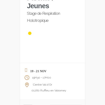
Jeunes
Stage de Respiration
Holotropique
19 - 21 NOV
-
19H30
17H00
Centre Val d’Or
01260 Ruffieu en Valromey