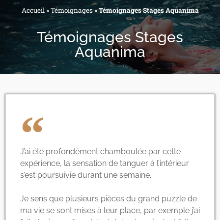
Accueil
»
Témoignages
»
Témoignages Stages Aquanima
Témoignages Stages
Aquanima
J’ai été profondément chamboulée par cette
expérience, la sensation de tanguer à l’intérieur
s’est poursuivie durant une semaine.
Je sens que plusieurs pièces du grand puzzle de
ma vie se sont mises à leur place, par exemple j’ai