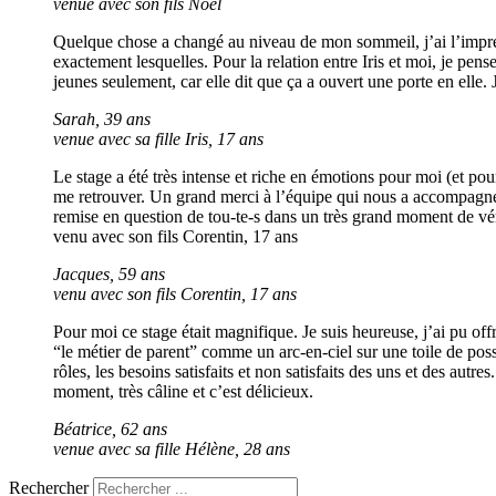
venue avec son fils Noël
Quelque chose a changé au niveau de mon sommeil, j’ai l’impres
exactement lesquelles. Pour la relation entre Iris et moi, je pens
jeunes seulement, car elle dit que ça a ouvert une porte en elle. J
Sarah, 39 ans
venue avec sa fille Iris, 17 ans
Le stage a été très intense et riche en émotions pour moi (et po
me retrouver. Un grand merci à l’équipe qui nous a accompagnés d
remise en question de tou-te-s dans un très grand moment de vér
venu avec son fils Corentin, 17 ans
Jacques, 59 ans
venu avec son fils Corentin, 17 ans
Pour moi ce stage était magnifique. Je suis heureuse, j’ai pu offr
“le métier de parent” comme un arc-en-ciel sur une toile de pos
rôles, les besoins satisfaits et non satisfaits des uns et des autr
moment, très câline et c’est délicieux.
Béatrice, 62 ans
venue avec sa fille Hélène, 28 ans
Rechercher