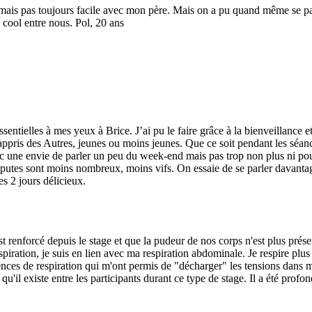
s mais pas toujours facile avec mon père. Mais on a pu quand même se parl
s cool entre nous. Pol, 20 ans
sentielles à mes yeux à Brice. J’ai pu le faire grâce à la bienveillance e
p appris des Autres, jeunes ou moins jeunes. Que ce soit pendant les séan
ec une envie de parler un peu du week-end mais pas trop non plus ni pou
isputes sont moins nombreux, moins vifs. On essaie de se parler davantage
s 2 jours délicieux.
'est renforcé depuis le stage et que la pudeur de nos corps n'est plus p
spiration, je suis en lien avec ma respiration abdominale. Je respire plu
ériences de respiration qui m'ont permis de "décharger" les tensions dans
qu'il existe entre les participants durant ce type de stage. Il a été prof