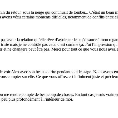
u retour, sous la neige qui continuait de tomber... C'était un beau mom
us avons vécu certains moments difficiles, notamment de conflits entre 
 pas avoir la relation qu’elle rêve d’avoir car les médisance à mon regar
 triste mais je ne contrôle pas cela, c’est comme ça. J’ai l’impression q
er et ne changera peut être pas. Merci pour tout ce que vous nous avez ap
e voir Alex avec son beau sourire pendant tout le stage. Nous avons en
vons compter sur elle. Ce que vous offrez est infiniment juste et précieu
ai pu me rendre compte de beaucoup de choses. En tout cas je suis vraim
n peu plus profondément à l’intérieur de moi.