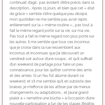
continuait d’agir... pas évident d’être précis dans la
description... Après 15 jours, et bien que cet « état
de grâce » semble s’être quelque peu dissipé,
mon quotidien ne me semble pas avoir repris
entièrement sur la « même routine »... pas tout à
fait le même regard porté sur la vie, sur ma vie.
Pas tout à fait le même regard non plus porté sur
les autres. Il me semble que tous ces inconnus
que je croise dans la rue ressemblent aux
inconnus et inconnues que j’ai découvert un
vendredi soir autour d’une soupe... et qu’il suffirait
d’un weekend de partage pour faire un peu
connaissance, pour les quitter comme des amis
et des amies. Si un feu fût allumé durant ce
weekend, et s’il me semble qu’il en subsiste des
braises, je m’efforce de les attiser par de menus
changements ou adaptations... et j’aurai grand
plaisir à « remettre une bûche » à l’occasion d’une
nouvelle participation à l’un de tes stages Brigitte.