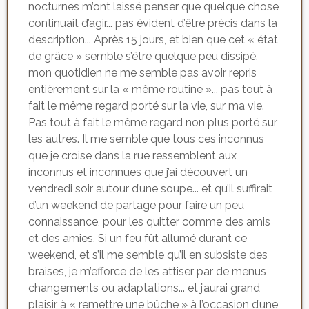
nocturnes m’ont laissé penser que quelque chose
continuait d’agir... pas évident d’être précis dans la
description... Après 15 jours, et bien que cet « état
de grâce » semble s’être quelque peu dissipé,
mon quotidien ne me semble pas avoir repris
entièrement sur la « même routine »... pas tout à
fait le même regard porté sur la vie, sur ma vie.
Pas tout à fait le même regard non plus porté sur
les autres. Il me semble que tous ces inconnus
que je croise dans la rue ressemblent aux
inconnus et inconnues que j’ai découvert un
vendredi soir autour d’une soupe... et qu’il suffirait
d’un weekend de partage pour faire un peu
connaissance, pour les quitter comme des amis
et des amies. Si un feu fût allumé durant ce
weekend, et s’il me semble qu’il en subsiste des
braises, je m’efforce de les attiser par de menus
changements ou adaptations... et j’aurai grand
plaisir à « remettre une bûche » à l’occasion d’une