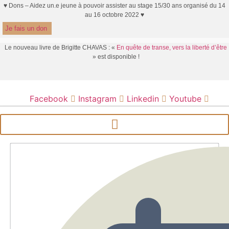
Aller
♥ Dons – Aidez un.e jeune à pouvoir assister au stage 15/30 ans organisé du 14
au 16 octobre 2022 ♥
au
Je fais un don
contenu
Le nouveau livre de Brigitte CHAVAS : «
En quête de transe, vers la liberté d’être
» est disponible !
Facebook
Instagram
Linkedin
Youtube