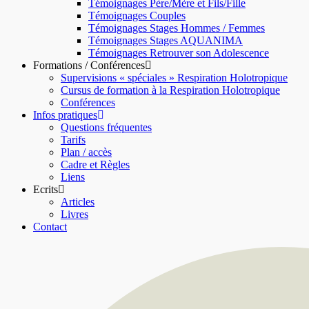
Témoignages Père/Mère et Fils/Fille
Témoignages Couples
Témoignages Stages Hommes / Femmes
Témoignages Stages AQUANIMA
Témoignages Retrouver son Adolescence
Formations / Conférences
Supervisions « spéciales » Respiration Holotropique
Cursus de formation à la Respiration Holotropique
Conférences
Infos pratiques
Questions fréquentes
Tarifs
Plan / accès
Cadre et Règles
Liens
Ecrits
Articles
Livres
Contact