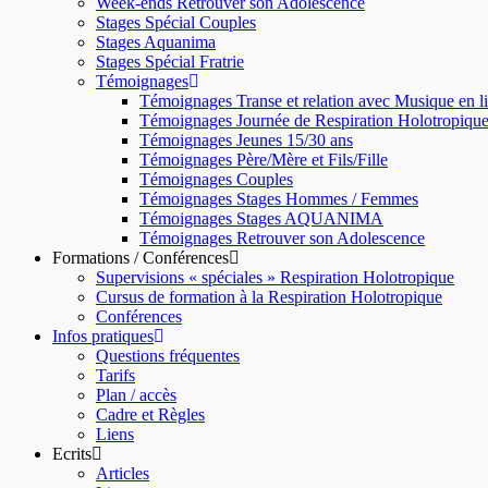
Week-ends Retrouver son Adolescence
Stages Spécial Couples
Stages Aquanima
Stages Spécial Fratrie
Témoignages
Témoignages Transe et relation avec Musique en l
Témoignages Journée de Respiration Holotropiqu
Témoignages Jeunes 15/30 ans
Témoignages Père/Mère et Fils/Fille
Témoignages Couples
Témoignages Stages Hommes / Femmes
Témoignages Stages AQUANIMA
Témoignages Retrouver son Adolescence
Formations / Conférences
Supervisions « spéciales » Respiration Holotropique
Cursus de formation à la Respiration Holotropique
Conférences
Infos pratiques
Questions fréquentes
Tarifs
Plan / accès
Cadre et Règles
Liens
Ecrits
Articles