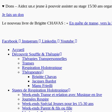
Aller
♥ Dons – Aidez un.e jeune à pouvoir assister au stage 15/30 ans orga
au
Je fais un don
contenu
Le nouveau livre de Brigitte CHAVAS : «
En quête de transe, vers la 
Facebook
Instagram
Linkedin
Youtube
Accueil
Découvrir Souffle & Thérapie
Thérapies Transpersonnelles
Transes
Respiration Holotropique
Thérapeutes
Brigitte Chavas
Jacques Bardot
Manu Friedli
Stages de Respiration Holotropique
Week-ends Transe et relation avec Musique en live
Journées Respire
Week-ends Spécial Jeunes pour les 15-30 ans
Week-ends Parent & fils ou fille