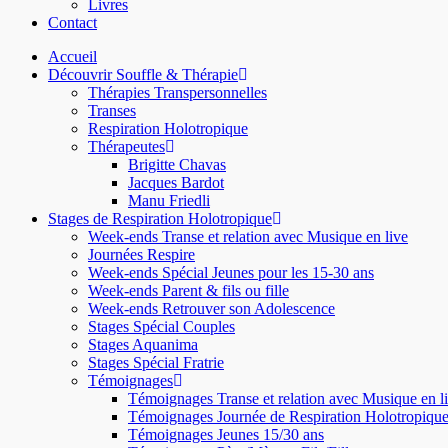
Livres
Contact
Accueil
Découvrir Souffle & Thérapie
Thérapies Transpersonnelles
Transes
Respiration Holotropique
Thérapeutes
Brigitte Chavas
Jacques Bardot
Manu Friedli
Stages de Respiration Holotropique
Week-ends Transe et relation avec Musique en live
Journées Respire
Week-ends Spécial Jeunes pour les 15-30 ans
Week-ends Parent & fils ou fille
Week-ends Retrouver son Adolescence
Stages Spécial Couples
Stages Aquanima
Stages Spécial Fratrie
Témoignages
Témoignages Transe et relation avec Musique en l
Témoignages Journée de Respiration Holotropiqu
Témoignages Jeunes 15/30 ans