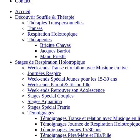
Contact
Accueil
Découvrir Souffle & Thérapie
Thérapies Transpersonnelles
Transes
Respiration Holotropique
Thérapeutes
Brigitte Chavas
Jacques Bardot
Manu Friedli
Stages de Respiration Holotropique
Week-ends Transe et relation avec Musique en live
Journées Respire
Week-ends Spécial Jeunes pour les 15-30 ans
Week-ends Parent & fils ou fille
Week-ends Retrouver son Adolescence
Stages Spécial Couples
Stages Aquanima
Stages Spécial Fratrie
Témoignages
Témoignages Transe et relation avec Musique en l
Témoignages Journée de Respiration Holotropiqu
Témoignages Jeunes 15/30 ans
Témoignages Père/Mère et Fils/Fille