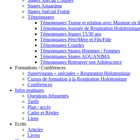
Stages Spécial Couples
Stages Aquanima
Stages Spécial Fratrie
Témoignages
Témoignages Transe et relation avec Musique en l
Témoignages Journée de Respiration Holotropiqu
Témoignages Jeunes 15/30 ans
Témoignages Père/Mère et Fils/Fille
Témoignages Couples
Témoignages Stages Hommes / Femmes
Témoignages Stages AQUANIMA
Témoignages Retrouver son Adolescence
Formations / Conférences
Supervisions « spéciales » Respiration Holotropique
Cursus de formation à la Respiration Holotropique
Conférences
Infos pratiques
Questions fréquentes
Tarifs
Plan / accès
Cadre et Règles
Liens
Ecrits
Articles
Livres