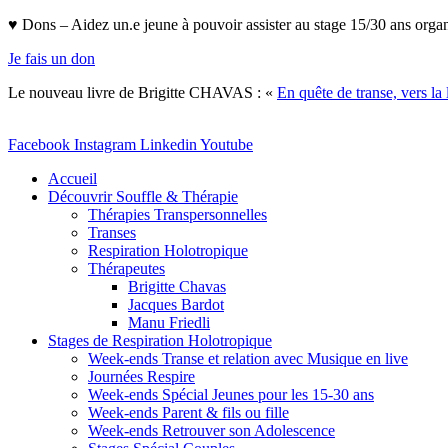
Aller
♥ Dons – Aidez un.e jeune à pouvoir assister au stage 15/30 ans orga
au
Je fais un don
contenu
Le nouveau livre de Brigitte CHAVAS : «
En quête de transe, vers la 
Facebook
Instagram
Linkedin
Youtube
Accueil
Découvrir Souffle & Thérapie
Thérapies Transpersonnelles
Transes
Respiration Holotropique
Thérapeutes
Brigitte Chavas
Jacques Bardot
Manu Friedli
Stages de Respiration Holotropique
Week-ends Transe et relation avec Musique en live
Journées Respire
Week-ends Spécial Jeunes pour les 15-30 ans
Week-ends Parent & fils ou fille
Week-ends Retrouver son Adolescence