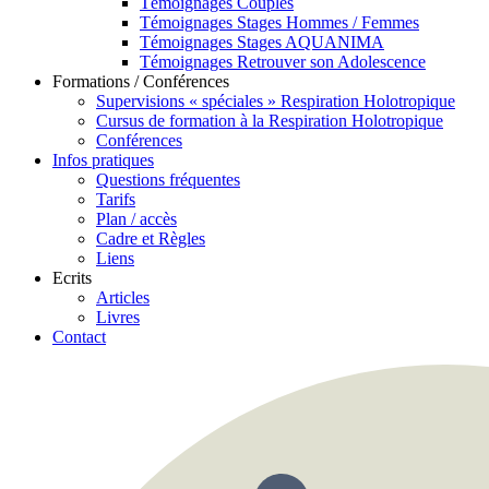
Témoignages Couples
Témoignages Stages Hommes / Femmes
Témoignages Stages AQUANIMA
Témoignages Retrouver son Adolescence
Formations / Conférences
Supervisions « spéciales » Respiration Holotropique
Cursus de formation à la Respiration Holotropique
Conférences
Infos pratiques
Questions fréquentes
Tarifs
Plan / accès
Cadre et Règles
Liens
Ecrits
Articles
Livres
Contact