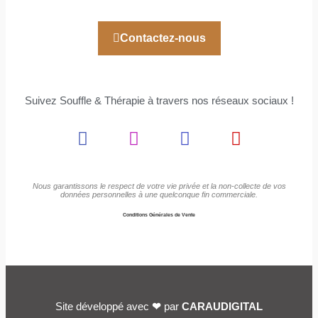
Contactez-nous
Suivez Souffle & Thérapie à travers nos réseaux sociaux !
Nous garantissons le respect de votre vie privée et la non-collecte de vos
données personnelles à une quelconque fin commerciale.
Conditions Générales de Vente
Site développé avec
❤
par
CARAUDIGITAL