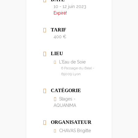
10 - 12 juin 2023
Expiré!
TARIF
400 €
LIEU
L'Eau de Soie
6 Passage du Béal -
69009 Lyon
CATÉGORIE
Stages -
AQUANIMA
ORGANISATEUR
CHAVAS Brigitte