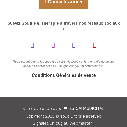
Contactez-nous
Suivez Souffle & Thérapie à travers nos réseaux sociaux
!
Nous garantissons le respect de votre vie privée et la non-collecte de vos
données personnelles à une quelconque fin commerciale.
Conditions Générales de Vente
Site développé avec
❤
par
CARAUDIGITAL
Copyright 2026 © Tous Droits Réservés
Signalez un bug au Webmaster