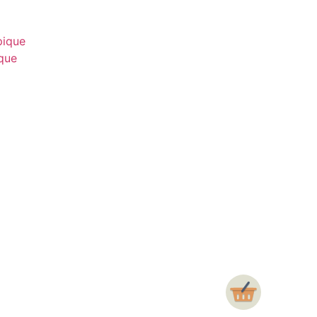
pique
ique