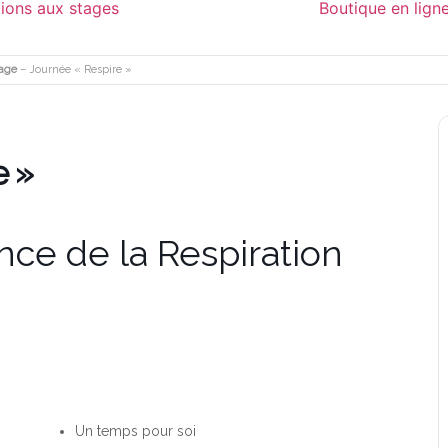
tions aux stages
Boutique en lign
age
– Journée « Respire »
e »
nce de la Respiration
Un temps pour soi