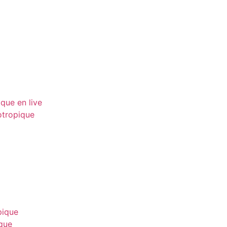
que en live
otropique
pique
ique