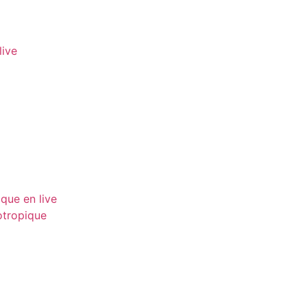
live
que en live
otropique