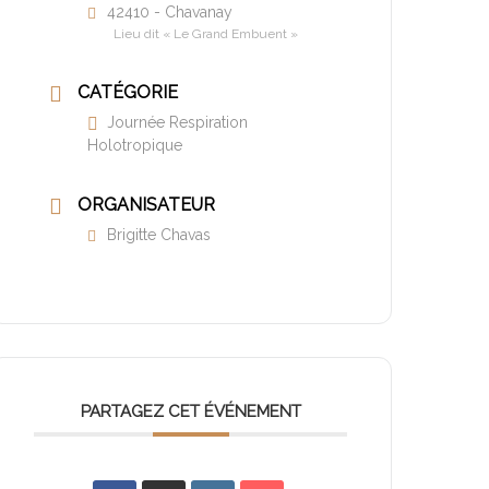
42410 - Chavanay
Lieu dit « Le Grand Embuent »
CATÉGORIE
Journée Respiration
Holotropique
ORGANISATEUR
Brigitte Chavas
PARTAGEZ CET ÉVÉNEMENT