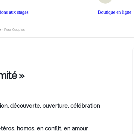
tions aux stages
Boutique en ligne
e
– Pour Couples
imité »
ion, découverte, ouverture, célébration
étéros, homos, en conflit, en amour