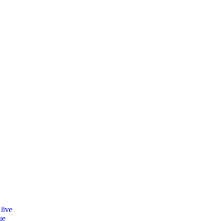
live
ue