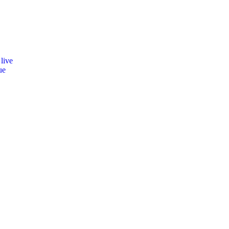
live
ue