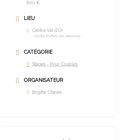
600 €
LIEU
Centre Val d’Or
01260 Ruffieu en Valromey
CATÉGORIE
Stages - Pour Couples
ORGANISATEUR
Brigitte Chavas