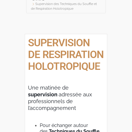
Supervision des Techniques du Souffle et
de Respiration Holotropique
SUPERVISION
DE RESPIRATION
HOLOTROPIQUE
Une matinée de
supervision
adressée aux
professionnels de
l’accompagnement
Pour échanger autour
des
Techniques du Souffle