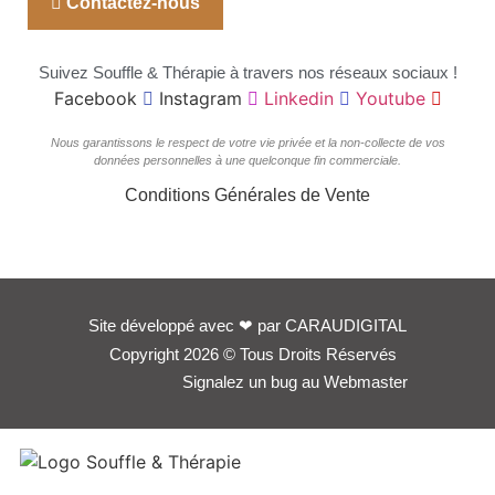
Contactez-nous
Suivez Souffle & Thérapie à travers nos réseaux sociaux !
Facebook
Instagram
Linkedin
Youtube
Nous garantissons le respect de votre vie privée et la non-collecte de vos
données personnelles à une quelconque fin commerciale.
Conditions Générales de Vente
Site développé avec
❤
par
CARAUDIGITAL
Copyright 2026 © Tous Droits Réservés
Signalez un bug au Webmaster