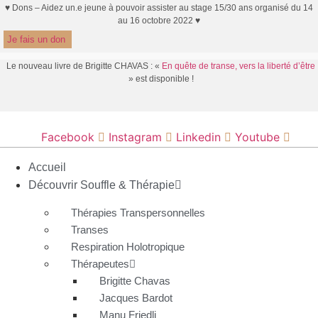
Aller
♥ Dons – Aidez un.e jeune à pouvoir assister au stage 15/30 ans organisé du 14
au 16 octobre 2022 ♥
au
Je fais un don
contenu
Le nouveau livre de Brigitte CHAVAS : «
En quête de transe, vers la liberté d’être
» est disponible !
Facebook
Instagram
Linkedin
Youtube
Accueil
Découvrir Souffle & Thérapie
Thérapies Transpersonnelles
Transes
Respiration Holotropique
Thérapeutes
Brigitte Chavas
Jacques Bardot
Manu Friedli