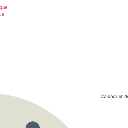
ique
ue
Calendrier d