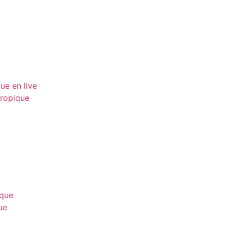
ue en live
tropique
ique
ue