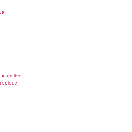
ve
ue en live
tropique