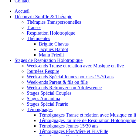
Contact
Accueil
Découvrir Souffle & Thérapie
Thérapies Transpersonnelles
Transes
Respiration Holotropique
Thérapeutes
Brigitte Chavas
Jacques Bardot
Manu Friedli
Stages de Respiration Holotropique
Week-ends Transe et relation avec Musique en live
Journées Respire
Week-ends Spécial Jeunes pour les 15-30 ans
Week-ends Parent & fils ou fille
Week-ends Retrouver son Adolescence
Stages Spécial Couples
Stages Aquanima
Stages Spécial Fratrie
Témoignages
Témoignages Transe et relation avec Musique en l
Témoignages Journée de Respiration Holotropiqu
Témoignages Jeunes 15/30 ans
Témoignages Père/Mère et Fils/Fille