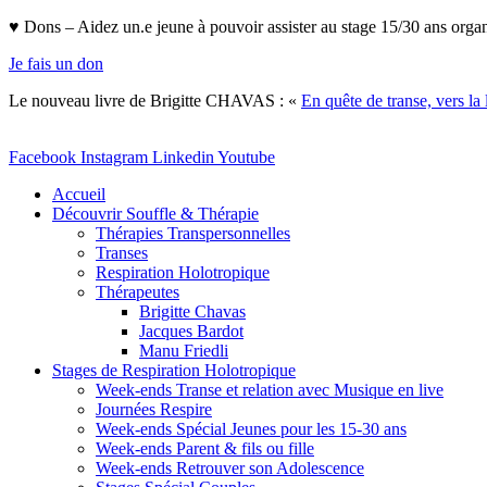
Aller
♥ Dons – Aidez un.e jeune à pouvoir assister au stage 15/30 ans orga
au
Je fais un don
contenu
Le nouveau livre de Brigitte CHAVAS : «
En quête de transe, vers la 
Facebook
Instagram
Linkedin
Youtube
Accueil
Découvrir Souffle & Thérapie
Thérapies Transpersonnelles
Transes
Respiration Holotropique
Thérapeutes
Brigitte Chavas
Jacques Bardot
Manu Friedli
Stages de Respiration Holotropique
Week-ends Transe et relation avec Musique en live
Journées Respire
Week-ends Spécial Jeunes pour les 15-30 ans
Week-ends Parent & fils ou fille
Week-ends Retrouver son Adolescence