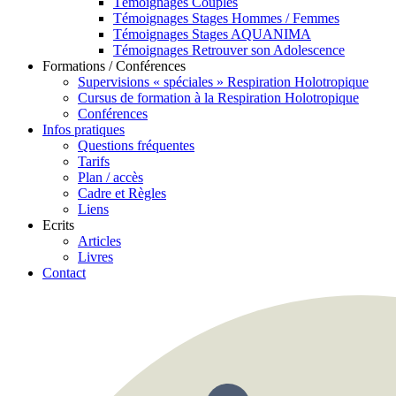
Témoignages Couples
Témoignages Stages Hommes / Femmes
Témoignages Stages AQUANIMA
Témoignages Retrouver son Adolescence
Formations / Conférences
Supervisions « spéciales » Respiration Holotropique
Cursus de formation à la Respiration Holotropique
Conférences
Infos pratiques
Questions fréquentes
Tarifs
Plan / accès
Cadre et Règles
Liens
Ecrits
Articles
Livres
Contact