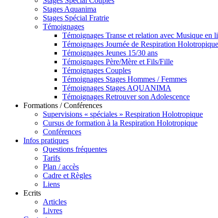
Stages Spécial Couples
Stages Aquanima
Stages Spécial Fratrie
Témoignages
Témoignages Transe et relation avec Musique en l
Témoignages Journée de Respiration Holotropiqu
Témoignages Jeunes 15/30 ans
Témoignages Père/Mère et Fils/Fille
Témoignages Couples
Témoignages Stages Hommes / Femmes
Témoignages Stages AQUANIMA
Témoignages Retrouver son Adolescence
Formations / Conférences
Supervisions « spéciales » Respiration Holotropique
Cursus de formation à la Respiration Holotropique
Conférences
Infos pratiques
Questions fréquentes
Tarifs
Plan / accès
Cadre et Règles
Liens
Ecrits
Articles
Livres