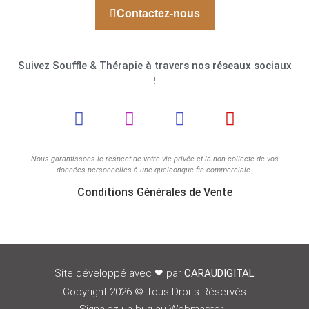
Contactez-nous
Suivez Souffle & Thérapie à travers nos réseaux sociaux
!
Nous garantissons le respect de votre vie privée et la non-collecte de vos
données personnelles à une quelconque fin commerciale.
Conditions Générales de Vente
Site développé avec
❤
par
CARAUDIGITAL
Copyright 2026 © Tous Droits Réservés
Signalez un bug au Webmaster