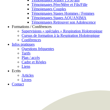
Témoignages Jeunes 15/30 ans
Témoignages Père/Mère et Fils/Fille
Témoignages Couples
Témoignages Stages Hommes / Femmes
Témoignages Stages AQUANIMA
Témoignages Retrouver son Adolescence
Formations / Conférences
Supervisions « spéciales » Respiration Holotropique
Cursus de formation à la Respiration Holotropique
Conférences
Infos pratiques
Questions fréquentes
Tarifs
Plan / accès
Cadre et Règles
Liens
Ecrits
Articles
Livres
Contact