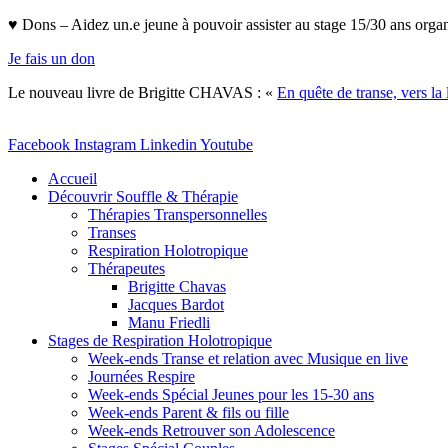
Aller
♥ Dons – Aidez un.e jeune à pouvoir assister au stage 15/30 ans orga
au
Je fais un don
contenu
Le nouveau livre de Brigitte CHAVAS : «
En quête de transe, vers la 
Facebook
Instagram
Linkedin
Youtube
Accueil
Découvrir Souffle & Thérapie
Thérapies Transpersonnelles
Transes
Respiration Holotropique
Thérapeutes
Brigitte Chavas
Jacques Bardot
Manu Friedli
Stages de Respiration Holotropique
Week-ends Transe et relation avec Musique en live
Journées Respire
Week-ends Spécial Jeunes pour les 15-30 ans
Week-ends Parent & fils ou fille
Week-ends Retrouver son Adolescence