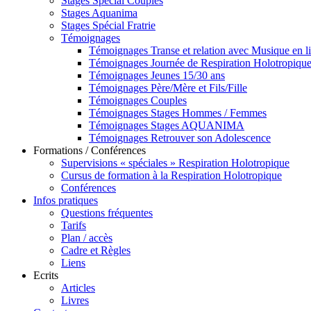
Stages Spécial Couples
Stages Aquanima
Stages Spécial Fratrie
Témoignages
Témoignages Transe et relation avec Musique en l
Témoignages Journée de Respiration Holotropiqu
Témoignages Jeunes 15/30 ans
Témoignages Père/Mère et Fils/Fille
Témoignages Couples
Témoignages Stages Hommes / Femmes
Témoignages Stages AQUANIMA
Témoignages Retrouver son Adolescence
Formations / Conférences
Supervisions « spéciales » Respiration Holotropique
Cursus de formation à la Respiration Holotropique
Conférences
Infos pratiques
Questions fréquentes
Tarifs
Plan / accès
Cadre et Règles
Liens
Ecrits
Articles
Livres